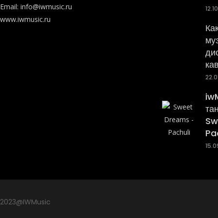
Email:
info@iwmusic.ru
12.1
www.iwmusic.ru
Ка
му
ди
ка
22.0
iw
та
Sw
Pa
15.0
2023@IWMusic