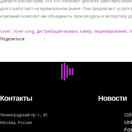
Давайте рассмотрим, что это означает для всех заинтересованны
долго работают на музыкальном рынке. Они предлагают услуги 
компаний позволит им объединить свои ресурсы и экспертизу д
cover
,
cover song
,
дистрибуция музыка
,
кавер
,
лицензирование
,
п
Поделиться:
Контакты
Новости
Об
Ленинградский пр-т., 45
Un
Москва, Россия
Fa