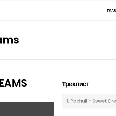
ГЛА
eams
REAMS
Треклист
1.
Pachuli - Sweet D