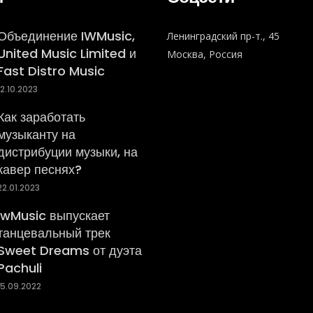
Объединение IWMusic,
Ленинградский пр-т., 45
United Music Limited и
Москва, Россия
Fast Distro Music
12.10.2023
Как заработать
музыканту на
дистрибуции музыки, на
кавер песнях?
22.01.2023
iwMusic выпускает
танцевальный трек
Sweet Dreams от дуэта
Pachuli
15.09.2022