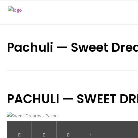
Pachuli — Sweet Dr
PACHULI — SWEET D
/